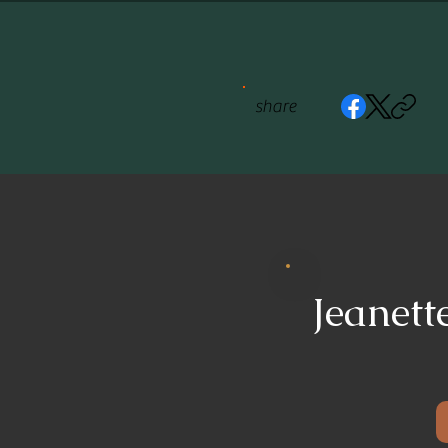
share
Jeanett