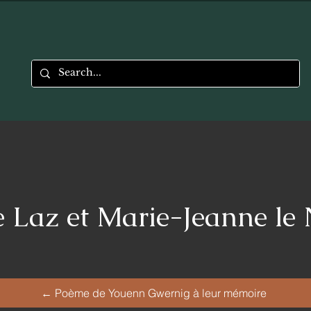
e Laz et Marie-Jeanne le
← Poème de Youenn Gwernig à leur mémoire