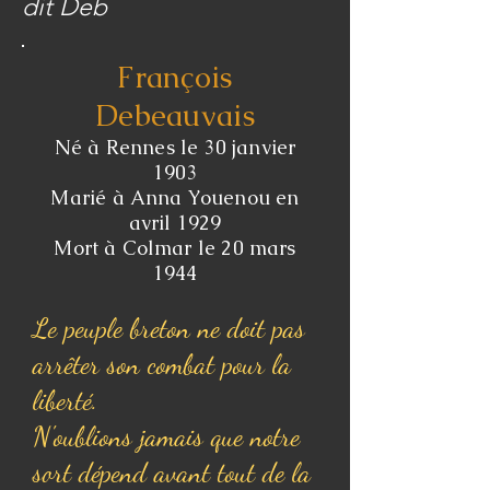
dit Deb
François
Debeauvais
Né à Rennes le 30 janvier
1903
Marié à Anna Youenou en
avril 1929
Mort à Colmar le 20 mars
1944
Le peuple breton ne doit pas
arrêter son combat pour la
liberté.
N'oublions jamais que notre
sort dépend avant tout de la