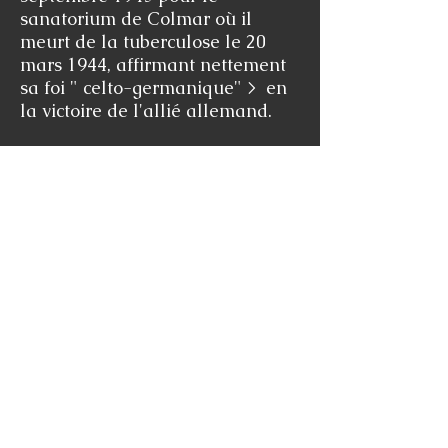
sanatorium de Colmar où il
meurt de la tuberculose le 20
mars 1944, affirmant nettement
sa foi " celto-germanique"
>
en
la victoire de l'allié allemand.
Anna youenou a publié ses
mémoires et est morte en 1985.
Le texte ci-dessus a été publié par
Bertrand Frelaut dans son ouvrage :
" les nationalistes bretons de 1939 à
1945"
Fransez Debauvais meurt le
20 mars 1944 de la
tuberculose dans un
sanatorium de Colmar
(Alsace)