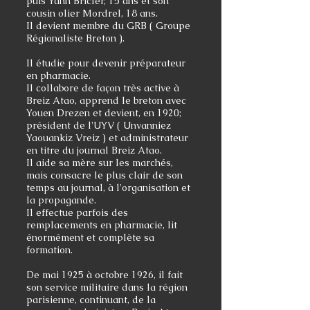
puis Yann Bricler, 15 ans et son
cousin olier Mordrel, 18 ans.
Il devient membre du GRB ( Groupe
Régionaliste Breton ).
Il étudie pour devenir préparateur
en pharmacie.
Il collabore de façon très active à
Breiz Atao, apprend le breton avec
Youen Drezen et devient, en 1920;
président de l'UYV ( Unvanniez
Yaouankiz Vreiz ) et administrateur
en titre du journal Breiz Atao.
Il aide sa mère sur les marchés,
mais consacre le plus clair de son
temps au journal, à l'organisation et
la propagande.
Il effectue parfois des
remplacements en pharmacie, lit
énormément et complète sa
formation.
De mai 1925 à octobre 1926, il fait
son service militaire dans la région
parisienne, continuant, de la