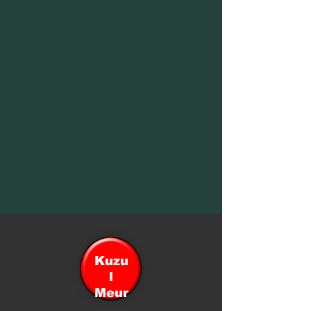
Kuzu
l
Meur