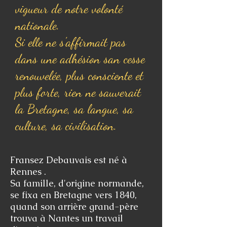
vigueur de notre volonté
nationale.
Si elle ne s'affirmait pas
dans une adhésion san cesse
renouvelée, plus consciente et
plus forte, rien ne sauverait
la Bretagne, sa langue, sa
culture, sa civilisation.
Fransez Debauvais est né à
Rennes .
Sa famille, d'origine normande,
se fixa en Bretagne vers 1840,
quand son arrière grand-père
trouva à Nantes un travail