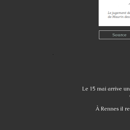
Source
Le 15 mai arrive u
À Rennes il r