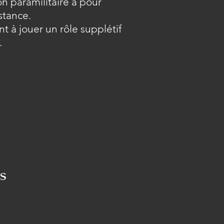
n paramilitaire a pour
stance.
nt à jouer un rôle supplétif
.
s