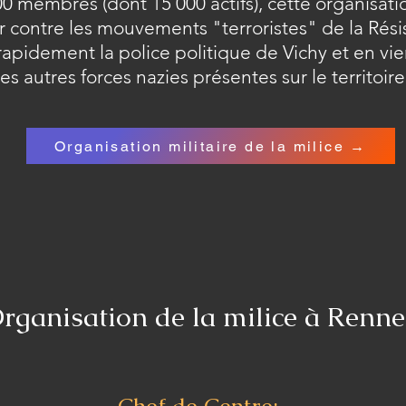
0 membres (dont 15 000 actifs), cette organisatio
er contre les mouvements "terroristes" de la Rési
 rapidement la police politique de Vichy et en vie
 autres forces nazies présentes sur le territoire
Organisation militaire de la milice →
rganisation de la milice à Renne