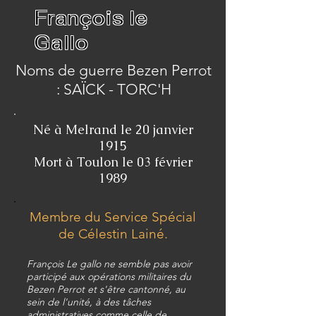
François le
Gallo
Noms de guerre Bezen Perrot
: SAÏCK - TORC'H
Né à Melrand le 20 janvier
1915
Mort à Toulon le 03 février
1989
Membre du Service Spécial
de Célestin Lainé.
François Le gallo ne semble pas avoir
participé aux opérations militaires du
Bezen Perrot et s'être cantonné, au
sein de l'unité,
à des tâches
administratives comme celle de