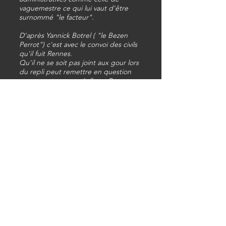
vaguemestre ce qui lui vaut d'être
surnommé "le facteur".
D'après Yannick Botrel ( "le Bezen
Perrot") c'est avec le convoi des civils
qu'il fuit Rennes.
Qu'il ne se soit pas joint aux gour lors
du repli peut remettre en question
son appartenance réelle au Bezen
Perrot.
il quittera le convoi à Paris.
Condamnation : ?
Opérations
auxquelles il a
participé
A priori aucune