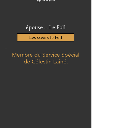
épouse ... Le Foll
Les sœurs le Foll
Membre du Service Spécial
de Célestin Lainé.