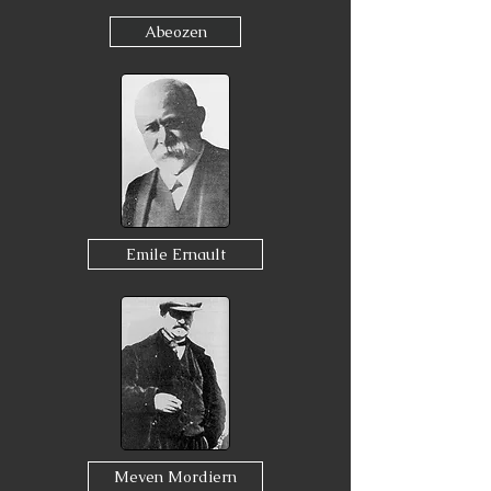
Abeozen
Emile Ernault
Meven Mordiern