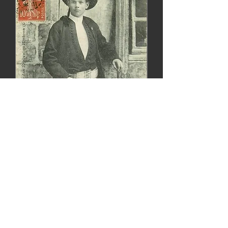
Alias Jos Le Bras, Jos ar Braz, Jos-Per ar
Braz, Yann Brezal, Dirlem (nom bardique).
Né le 8 novembre 1889 à Saint-Sauveur