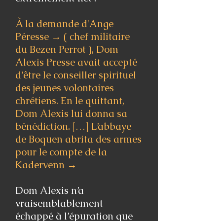
À la demande d'
Ange
Péresse →
( chef militaire
du Bezen Perrot ), Dom
Alexis Presse avait accepté
d’être le conseiller spirituel
des jeunes volontaires
chrétiens. En le quittant,
Dom Alexis lui donna sa
bénédiction. […] L’abbaye
de Boquen abrita des armes
pour le compte de la
Kadervenn
→
Dom Alexis n’a
vraisemblablement
échappé à l’épuration que