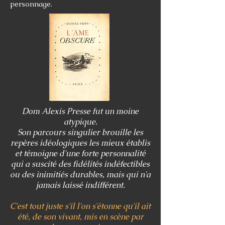
personnage.
Dom Alexis Presse fut un moine
atypique.
Son parcours singulier brouille les
repères idéologiques les mieux établis
et témoigne d'une forte personnalité
qui a suscité des fidélités indéfectibles
ou des inimitiés durables, mais qui n'a
jamais laissé indifférent.
C'est tout juste s'il l'on s'étonne qu'il ait
été, de son vivant, mis en scène par