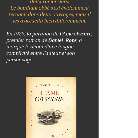
deux romanciers.
Le bouillant abbé s'est évidemment
reconnu dans deux ouvrages, mais il
les a accueilli bien différemment.
En 1929, la parution de
l'Ame obscure,
premier roman de
Daniel-Rops
, a
marqué
le début d'une longue
complicité
entre l'auteur et son
personnage.