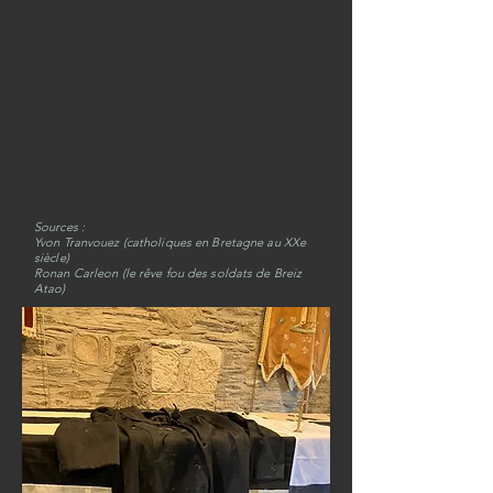
Sources :
Yvon Tranvouez (catholiques en Bretagne au XXe
siècle)
Ronan Carleon (le rêve fou des soldats de Breiz
Atao)