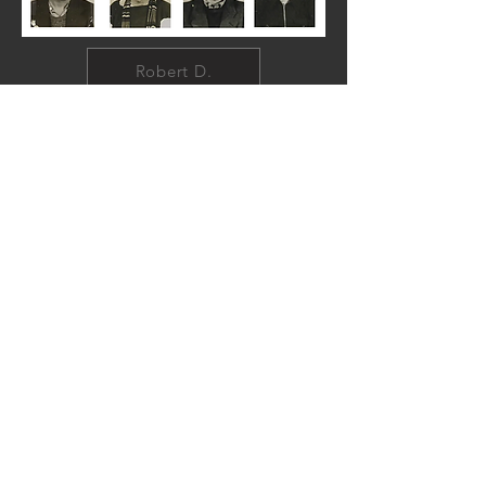
Robert D.
Yvon M.
MILICE
Yves G.
Alfred G.
ABWEHR Paris
Martial D.
Jean S.