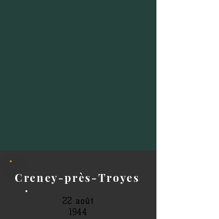
Creney-près-Troyes
22 août
1944